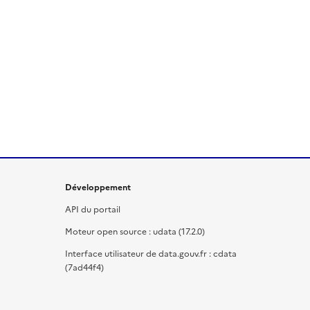
Développement
API du portail
Moteur open source : udata (17.2.0)
Interface utilisateur de data.gouv.fr : cdata
(7ad44f4)