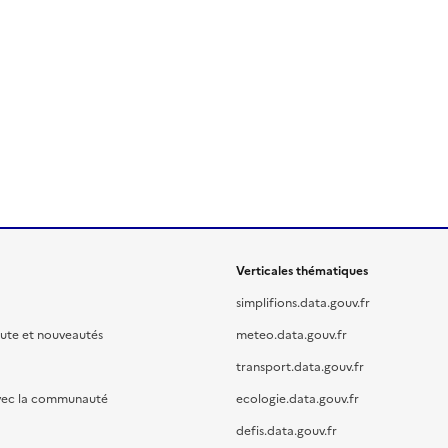
Verticales thématiques
simplifions.data.gouv.fr
oute et nouveautés
meteo.data.gouv.fr
transport.data.gouv.fr
vec la communauté
ecologie.data.gouv.fr
defis.data.gouv.fr