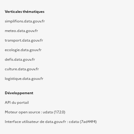
Verticales thématiques
simplifions.data.gouv.fr
meteo.data.gouv.fr
transport.data.gouv.fr
ecologie.data.gouv.fr
defis.data.gouv.fr
culture.data.gouv.fr
logistique.data.gouv.fr
Développement
API du portail
Moteur open source : udata (17.2.0)
Interface utilisateur de data.gouv.fr : cdata (7ad44f4)