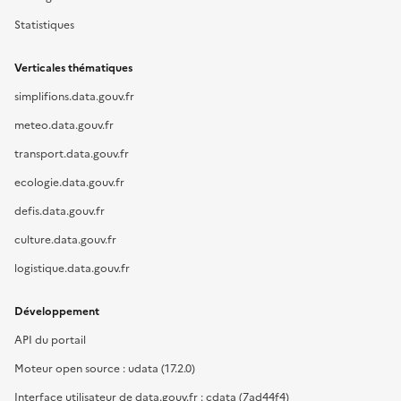
Statistiques
Verticales thématiques
simplifions.data.gouv.fr
meteo.data.gouv.fr
transport.data.gouv.fr
ecologie.data.gouv.fr
defis.data.gouv.fr
culture.data.gouv.fr
logistique.data.gouv.fr
Développement
API du portail
Moteur open source : udata (17.2.0)
Interface utilisateur de data.gouv.fr : cdata (7ad44f4)