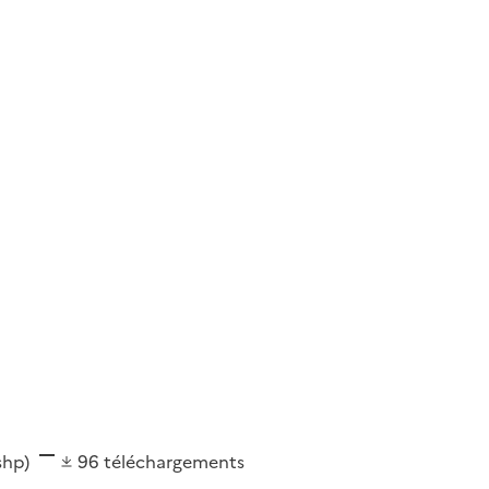
(shp)
96
téléchargements