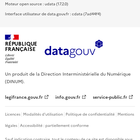
Moteur open source : udata (17.2.0)
Interface utilisateur de data.gouv.fr : cdata (7ad44f4)
RÉPUBLIQUE
FRANÇAISE
Un produit de la Direction Interministérielle du Numérique
(DINUM).
legifrance.gouv.fr
info.gouv.fr
service-public.fr
Licences
Modalités d'utilisation
Politique de confidentialité
Mentions
légales
Accessibilité : partiellement conforme
Sauf indication contraire, tout le contenu de ce site est disponible sous