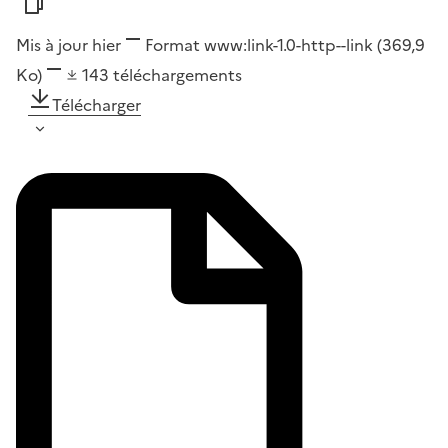
Mis à jour hier
Format
www:link-1.0-http--link
(369,9
Ko)
143
téléchargements
Télécharger