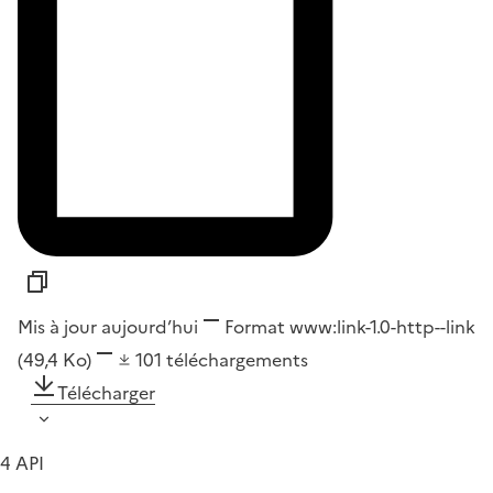
Mis à jour aujourd’hui
Format
www:link-1.0-http--link
(49,4 Ko)
101
téléchargements
Télécharger
4 API