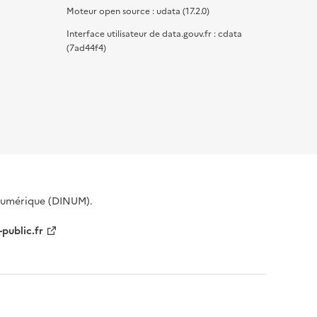
Moteur open source : udata (17.2.0)
Interface utilisateur de data.gouv.fr : cdata
(7ad44f4)
 Numérique (DINUM).
-public.fr