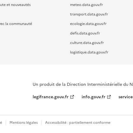
oute et nouveautés
meteo.data.gouv.fr
transport.data.gouv.fr
vec la communauté
ecologie.data.gouv.fr
defis.data.gouv.fr
culture.data.gouv.fr
logistique.data.gouv.fr
Un produit de la Direction Interministérielle du
legifrance.gouv.fr
info.gouv.fr
service
té
Mentions légales
Accessibilité : partiellement conforme