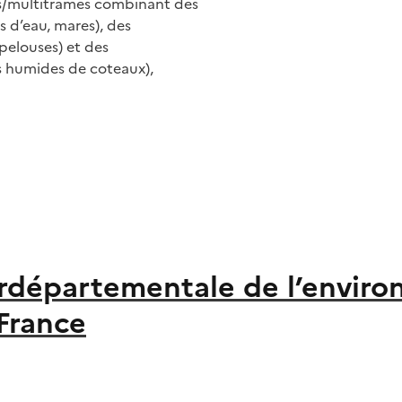
els/multitrames combinant des
s d’eau, mares), des
pelouses) et des
ts humides de coteaux),
terdépartementale de l’envi
-France