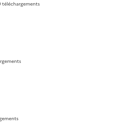
0
téléchargements
argements
rgements