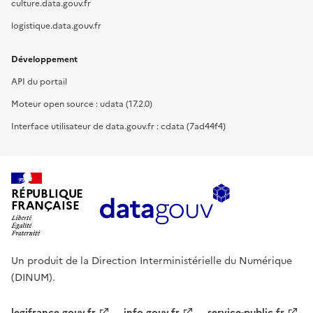
culture.data.gouv.fr
logistique.data.gouv.fr
Développement
API du portail
Moteur open source : udata (17.2.0)
Interface utilisateur de data.gouv.fr : cdata (7ad44f4)
RÉPUBLIQUE
FRANÇAISE
Un produit de la Direction Interministérielle du Numérique
(DINUM).
legifrance.gouv.fr
info.gouv.fr
service-public.fr