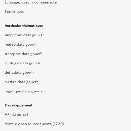
Échangez avec la communauté
Statistiques
Verticales thématiques
simplifions.data.gouv.fr
meteo.data.gouv.fr
transport.data.gouv.fr
ecologie.data.gouv.fr
defis.data.gouv.fr
culture.data.gouv.fr
logistique.data.gouv.fr
Développement
API du portail
Moteur open source : udata (17.2.0)