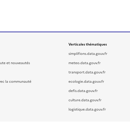
Verticales thématiques
simplifions.data.gouv.fr
oute et nouveautés
meteo.data.gouv.fr
transport.data.gouv.fr
vec la communauté
ecologie.data.gouv.fr
defis.data.gouv.fr
culture.data.gouv.fr
logistique.data.gouv.fr