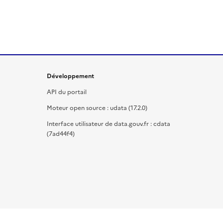
Développement
API du portail
Moteur open source : udata (17.2.0)
Interface utilisateur de data.gouv.fr : cdata
(7ad44f4)