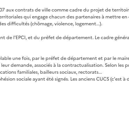
7 aux contrats de ville comme cadre du projet de territoir
 territoriales qui engage chacun des partenaires à mettre e
s difficultés (chômage, violence, logement...).
dent de l'EPCI, et du préfet de département. Le cadre général
lable une fois, par le préfet de département et par le maire
 leur demande, associés à la contractualisation. Selon les p
cations familiales, bailleurs sociaux, rectorats...
sion sociale ayant été signés. Les anciens CUCS (c'est à di