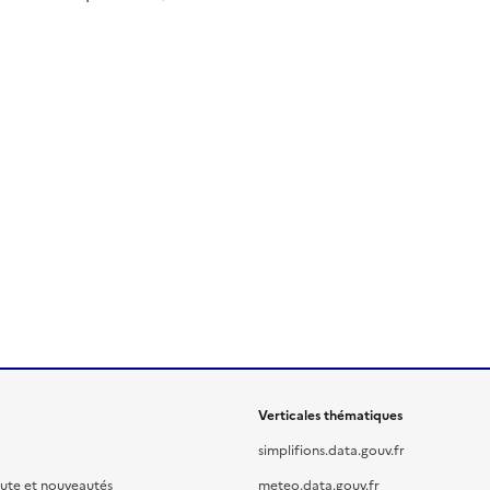
Verticales thématiques
simplifions.data.gouv.fr
oute et nouveautés
meteo.data.gouv.fr