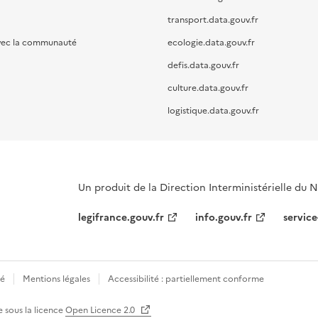
transport.data.gouv.fr
vec la communauté
ecologie.data.gouv.fr
defis.data.gouv.fr
culture.data.gouv.fr
logistique.data.gouv.fr
Un produit de la Direction Interministérielle du
legifrance.gouv.fr
info.gouv.fr
service
té
Mentions légales
Accessibilité : partiellement conforme
e sous la licence
Open Licence 2.0