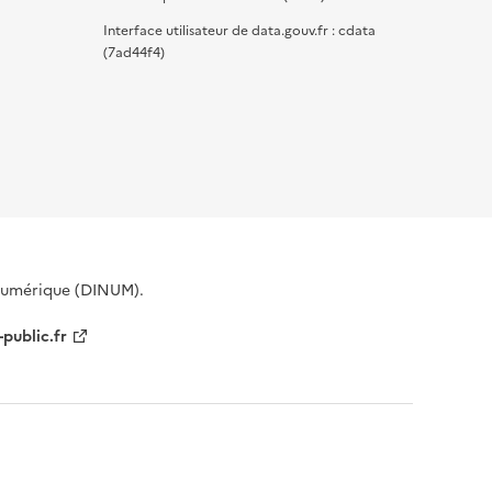
Interface utilisateur de data.gouv.fr : cdata
(7ad44f4)
 Numérique (DINUM).
-public.fr