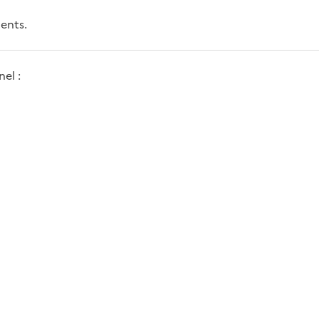
ents.
el :