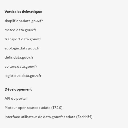
Verticales thématiques
simplifions.data.gouv.fr
meteo.data.gouv.fr
transport.data.gouv.fr
ecologie.data.gouv.fr
defis.data.gouv.fr
culture.data.gouv.fr
logistique.data.gouv.fr
Développement
API du portail
Moteur open source : udata (17.2.0)
Interface utilisateur de data.gouv.fr : cdata (7ad44f4)