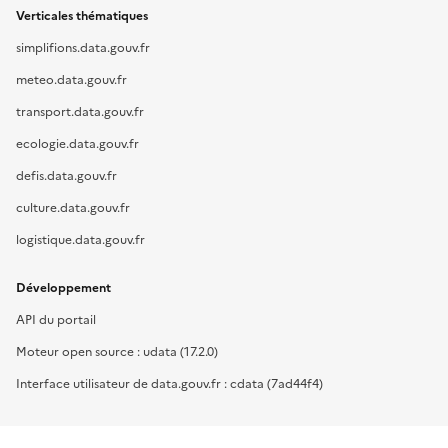
Verticales thématiques
simplifions.data.gouv.fr
meteo.data.gouv.fr
transport.data.gouv.fr
ecologie.data.gouv.fr
defis.data.gouv.fr
culture.data.gouv.fr
logistique.data.gouv.fr
Développement
API du portail
Moteur open source : udata (17.2.0)
Interface utilisateur de data.gouv.fr : cdata (7ad44f4)