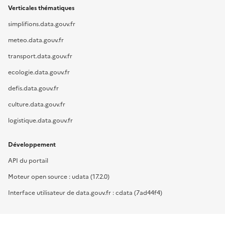
Verticales thématiques
simplifions.data.gouv.fr
meteo.data.gouv.fr
transport.data.gouv.fr
ecologie.data.gouv.fr
defis.data.gouv.fr
culture.data.gouv.fr
logistique.data.gouv.fr
Développement
API du portail
Moteur open source : udata (17.2.0)
Interface utilisateur de data.gouv.fr : cdata (7ad44f4)