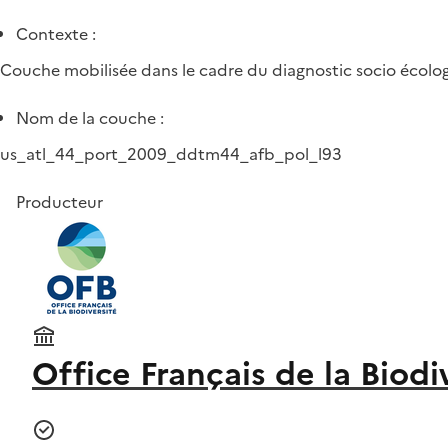
Contexte :
Couche mobilisée dans le cadre du diagnostic socio écolog
Nom de la couche :
us_atl_44_port_2009_ddtm44_afb_pol_l93
Producteur
Office Français de la Biodi