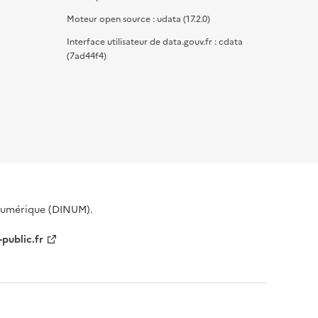
Moteur open source : udata (17.2.0)
Interface utilisateur de data.gouv.fr : cdata
(7ad44f4)
 Numérique (DINUM).
-public.fr