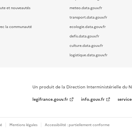
oute et nouveautés
meteo.data.gouv.fr
transport.data.gouv.fr
vec la communauté
ecologie.data.gouv.fr
defis.data.gouv.fr
culture.data.gouv.fr
logistique.data.gouv.fr
Un produit de la Direction Interministérielle du
legifrance.gouv.fr
info.gouv.fr
service
té
Mentions légales
Accessibilité : partiellement conforme