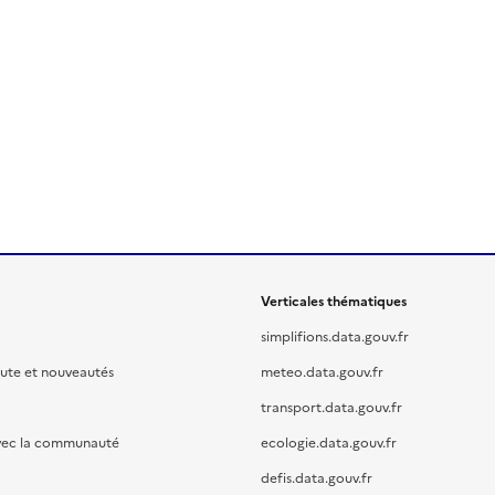
Verticales thématiques
simplifions.data.gouv.fr
oute et nouveautés
meteo.data.gouv.fr
transport.data.gouv.fr
vec la communauté
ecologie.data.gouv.fr
defis.data.gouv.fr