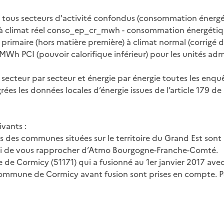
 tous secteurs d'activité confondus (consommation énergét
à climat réel conso_ep_cr_mwh - consommation énergétique 
imaire (hors matière première) à climat normal (corrigé d
Wh PCI (pouvoir calorifique inférieur) pour les unités admin
 secteur par secteur et énergie par énergie toutes les enquê
ées les données locales d’énergie issues de l’article 179 de 
vants :
es des communes situées sur le territoire du Grand Est so
rci de vous rapprocher d’Atmo Bourgogne-Franche-Comté.
de Cormicy (51171) qui a fusionné au 1er janvier 2017 a
la commune de Cormicy avant fusion sont prises en compte.