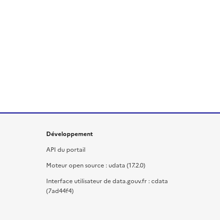
Développement
API du portail
Moteur open source : udata (17.2.0)
Interface utilisateur de data.gouv.fr : cdata
(7ad44f4)