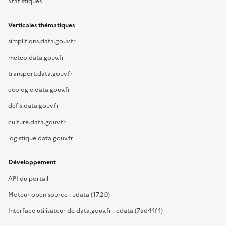
Statistiques
Verticales thématiques
simplifions.data.gouv.fr
meteo.data.gouv.fr
transport.data.gouv.fr
ecologie.data.gouv.fr
defis.data.gouv.fr
culture.data.gouv.fr
logistique.data.gouv.fr
Développement
API du portail
Moteur open source : udata (17.2.0)
Interface utilisateur de data.gouv.fr : cdata (7ad44f4)