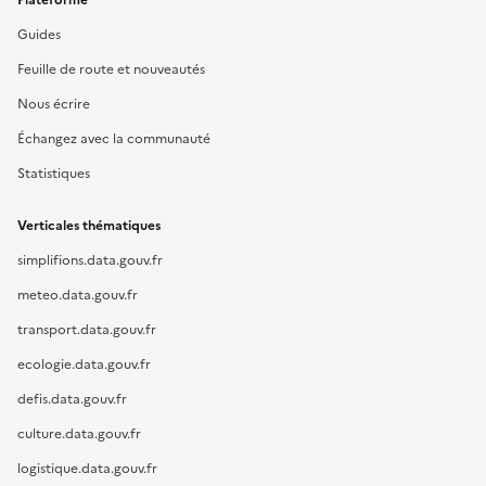
Plateforme
Guides
Feuille de route et nouveautés
Nous écrire
Échangez avec la communauté
Statistiques
Verticales thématiques
simplifions.data.gouv.fr
meteo.data.gouv.fr
transport.data.gouv.fr
ecologie.data.gouv.fr
defis.data.gouv.fr
culture.data.gouv.fr
logistique.data.gouv.fr