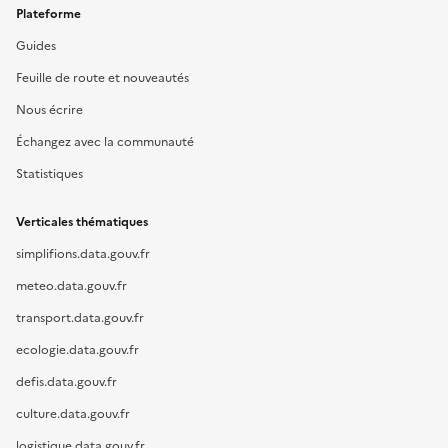
Plateforme
Guides
Feuille de route et nouveautés
Nous écrire
Échangez avec la communauté
Statistiques
Verticales thématiques
simplifions.data.gouv.fr
meteo.data.gouv.fr
transport.data.gouv.fr
ecologie.data.gouv.fr
defis.data.gouv.fr
culture.data.gouv.fr
logistique.data.gouv.fr