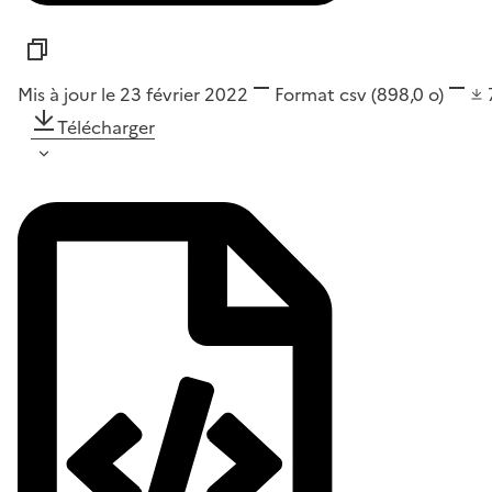
Mis à jour le 23 février 2022
Format
csv
(898,0 o)
Télécharger