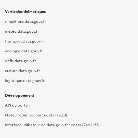
Verticales thématiques
simplifions.data.gouv.fr
meteo.data.gouv.fr
transport.data.gouv.fr
ecologie.data.gouv.fr
defis.data.gouv.fr
culture.data.gouv.fr
logistique.data.gouv.fr
Développement
API du portail
Moteur open source : udata (17.2.0)
Interface utilisateur de data.gouv.fr : cdata (7ad44f4)