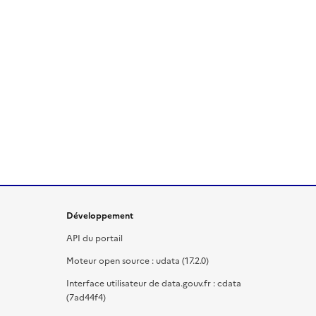
Développement
API du portail
Moteur open source : udata (17.2.0)
Interface utilisateur de data.gouv.fr : cdata
(7ad44f4)