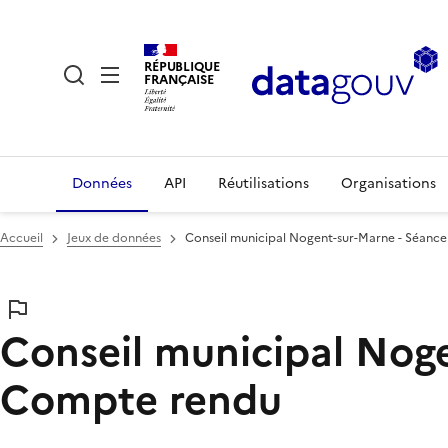
RÉPUBLIQUE
FRANÇAISE
Données
API
Réutilisations
Organisations
Accueil
Jeux de données
Conseil municipal Nogent-sur-Marne - Séanc
Conseil municipal Nog
Compte rendu