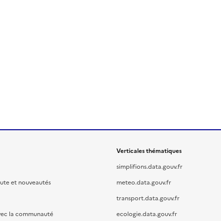
Verticales thématiques
simplifions.data.gouv.fr
oute et nouveautés
meteo.data.gouv.fr
transport.data.gouv.fr
vec la communauté
ecologie.data.gouv.fr