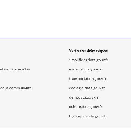
Verticales thématiques
simplifions.data.gouv.fr
oute et nouveautés
meteo.data.gouv.fr
transport.data.gouv.fr
vec la communauté
ecologie.data.gouv.fr
defis.data.gouv.fr
culture.data.gouv.fr
logistique.data.gouv.fr