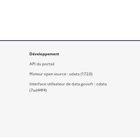
Développement
API du portail
Moteur open source : udata (17.2.0)
Interface utilisateur de data.gouv.fr : cdata
(7ad44f4)