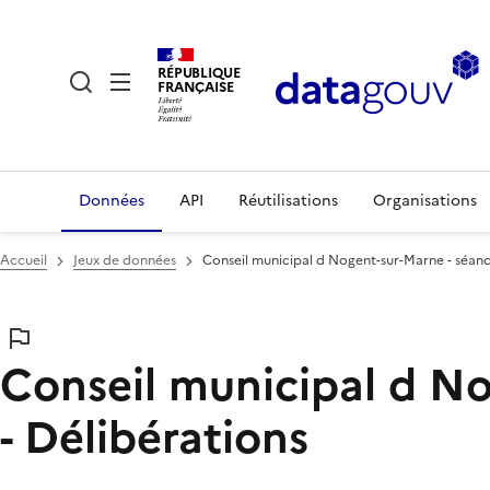
RÉPUBLIQUE
FRANÇAISE
Données
API
Réutilisations
Organisations
Accueil
Jeux de données
Conseil municipal d Nogent-sur-Marne - séan
Conseil municipal d N
- Délibérations