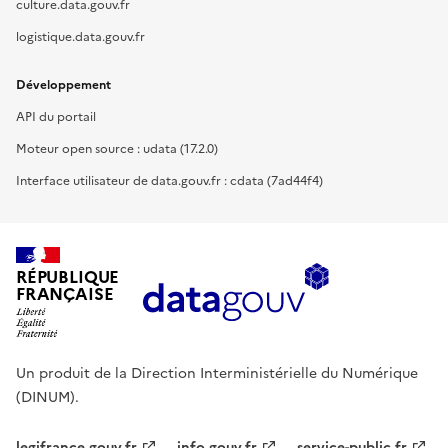
culture.data.gouv.fr
logistique.data.gouv.fr
Développement
API du portail
Moteur open source : udata (17.2.0)
Interface utilisateur de data.gouv.fr : cdata (7ad44f4)
RÉPUBLIQUE
FRANÇAISE
Un produit de la Direction Interministérielle du Numérique
(DINUM).
legifrance.gouv.fr
info.gouv.fr
service-public.fr