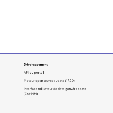
Développement
API du portail
Moteur open source : udata (17.2.0)
Interface utilisateur de data.gouv.fr : cdata
(7ad44f4)