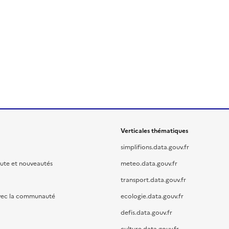
Verticales thématiques
simplifions.data.gouv.fr
oute et nouveautés
meteo.data.gouv.fr
transport.data.gouv.fr
vec la communauté
ecologie.data.gouv.fr
defis.data.gouv.fr
culture.data.gouv.fr