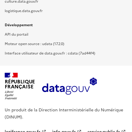
culture.data.gouv.fr
logistique.data.gouv.fr
Développement
API du portail
Moteur open source : udata (17.2.0)
Interface utilisateur de data.gouv.fr : cdata (7ad44f4)
RÉPUBLIQUE
FRANÇAISE
Un produit de la Direction Interministérielle du Numérique
(DINUM).
legifrance.gouv.fr
info.gouv.fr
service-public.fr