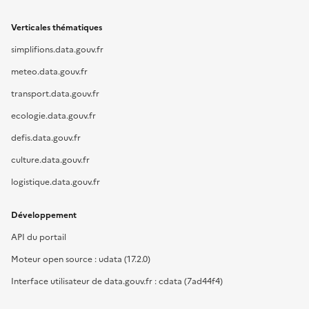
Verticales thématiques
simplifions.data.gouv.fr
meteo.data.gouv.fr
transport.data.gouv.fr
ecologie.data.gouv.fr
defis.data.gouv.fr
culture.data.gouv.fr
logistique.data.gouv.fr
Développement
API du portail
Moteur open source : udata (17.2.0)
Interface utilisateur de data.gouv.fr : cdata (7ad44f4)