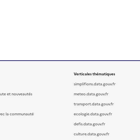
Verticales thématiques
simplifions.data.gouv.fr
oute et nouveautés
meteo.data.gouv.fr
transport.data.gouv.fr
vec la communauté
ecologie.data.gouv.fr
defis.data.gouv.fr
culture.data.gouv.fr