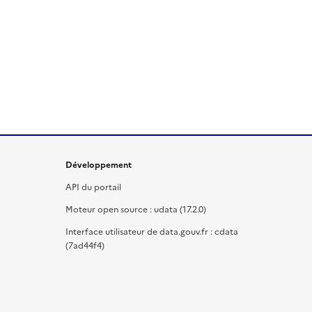
Développement
API du portail
Moteur open source : udata (17.2.0)
Interface utilisateur de data.gouv.fr : cdata
(7ad44f4)