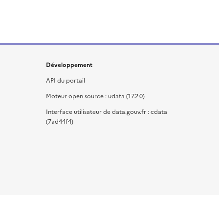
Développement
API du portail
Moteur open source : udata (17.2.0)
Interface utilisateur de data.gouv.fr : cdata
(7ad44f4)