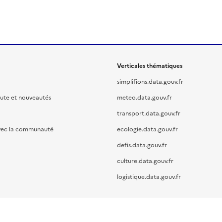
Verticales thématiques
simplifions.data.gouv.fr
oute et nouveautés
meteo.data.gouv.fr
transport.data.gouv.fr
vec la communauté
ecologie.data.gouv.fr
defis.data.gouv.fr
culture.data.gouv.fr
logistique.data.gouv.fr