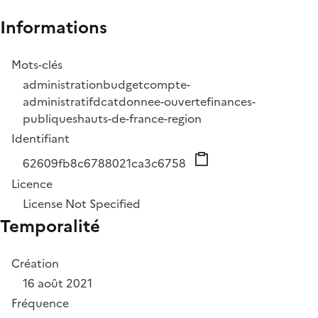
Informations
Mots-clés
administration
budget
compte-
administratif
dcat
donnee-ouverte
finances-
publiques
hauts-de-france-region
Identifiant
62609fb8c6788021ca3c6758
Licence
License Not Specified
Temporalité
Création
16 août 2021
Fréquence