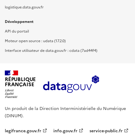
logistique.data.gouv.fr
Développement
API du portail
Moteur open source : udata (17.2.0)
Interface utilisateur de data.gouv.fr : cdata (7ad44f4)
RÉPUBLIQUE
FRANÇAISE
Un produit de la Direction Interministérielle du Numérique
(DINUM).
legifrance.gouv.fr
info.gouv.fr
service-public.fr