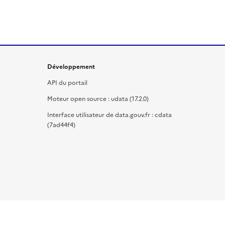
Développement
API du portail
Moteur open source : udata (17.2.0)
Interface utilisateur de data.gouv.fr : cdata
(7ad44f4)