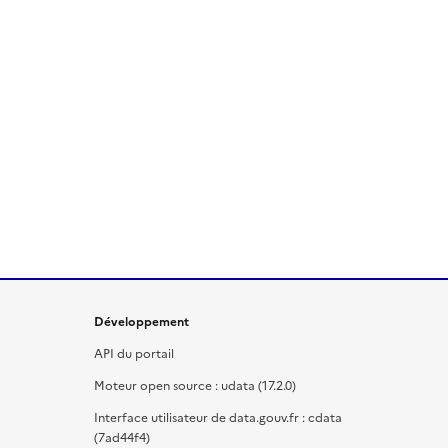
Développement
API du portail
Moteur open source : udata (17.2.0)
Interface utilisateur de data.gouv.fr : cdata
(7ad44f4)