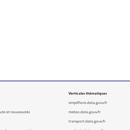
Verticales thématiques
simplifions.data.gouv.fr
oute et nouveautés
meteo.data.gouv.fr
transport.data.gouv.fr