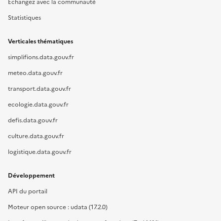
Échangez avec la communauté
Statistiques
Verticales thématiques
simplifions.data.gouv.fr
meteo.data.gouv.fr
transport.data.gouv.fr
ecologie.data.gouv.fr
defis.data.gouv.fr
culture.data.gouv.fr
logistique.data.gouv.fr
Développement
API du portail
Moteur open source : udata (17.2.0)