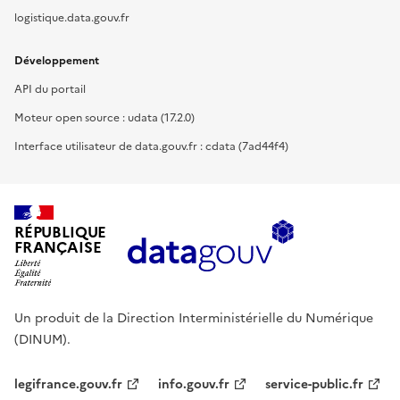
logistique.data.gouv.fr
Développement
API du portail
Moteur open source : udata (17.2.0)
Interface utilisateur de data.gouv.fr : cdata (7ad44f4)
RÉPUBLIQUE
FRANÇAISE
Un produit de la Direction Interministérielle du Numérique
(DINUM).
legifrance.gouv.fr
info.gouv.fr
service-public.fr