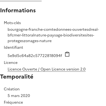
Informations
Mots-clés
bourgogne-franche-comte
donnees-ouvertes
dreal-
bfc
mer-littoral
nature-paysage-biodiversite
sites-
proteges
zonages-nature
Identifiant
5e9d5c64a82c57722818094f
Licence
Licence Ouverte / Open Licence version 2.0
Temporalité
Création
5 mars 2020
Fréquence