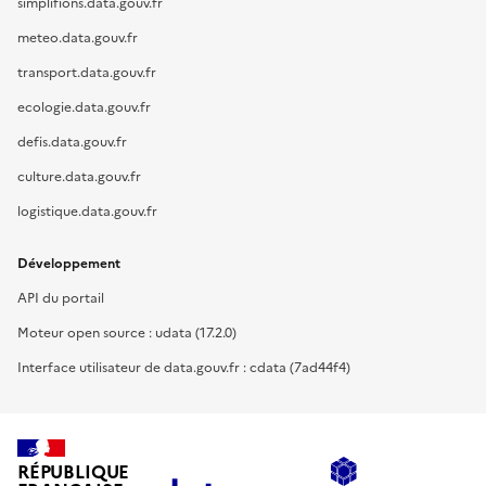
simplifions.data.gouv.fr
meteo.data.gouv.fr
transport.data.gouv.fr
ecologie.data.gouv.fr
defis.data.gouv.fr
culture.data.gouv.fr
logistique.data.gouv.fr
Développement
API du portail
Moteur open source : udata (17.2.0)
Interface utilisateur de data.gouv.fr : cdata (7ad44f4)
RÉPUBLIQUE