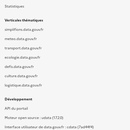
Statistiques
Verticales thématiques
simplifions.data.gouv.fr
meteo.data.gouv.fr
transport.data.gouv.fr
ecologie.data.gouv.fr
defis.data.gouv.fr
culture.data.gouv.fr
logistique.data.gouv.fr
Développement
API du portail
Moteur open source : udata (17.2.0)
Interface utilisateur de data.gouv.fr : cdata (7ad44f4)