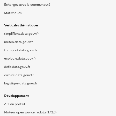
Échangez avec la communauté
Statistiques
Verticales thématiques
simplifions.data.gouv.fr
meteo.data.gouv.fr
transport.data.gouv.fr
ecologie.data.gouv.fr
defis.data.gouv.fr
culture.data.gouv.fr
logistique.data.gouv.fr
Développement
API du portail
Moteur open source : udata (17.2.0)