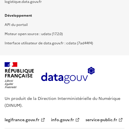
logistique.data.gouv.fr
Développement
API du portail
Moteur open source : udata (17.2.0)
Interface utilisateur de data.gouv.fr : cdata (7ad44f4)
RÉPUBLIQUE
FRANÇAISE
Un produit de la Direction Interministérielle du Numérique
(DINUM).
legifrance.gouv.fr
info.gouv.fr
service-public.fr