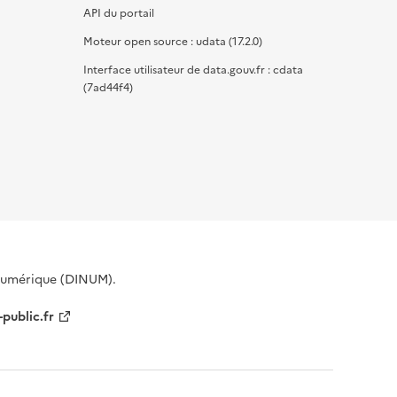
API du portail
Moteur open source : udata (17.2.0)
Interface utilisateur de data.gouv.fr : cdata
(7ad44f4)
 Numérique (DINUM).
-public.fr