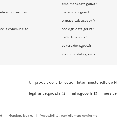
simplifions.data.gouv.fr
oute et nouveautés
meteo.data.gouv.fr
transport.data.gouv.fr
vec la communauté
ecologie.data.gouv.fr
defis.data.gouv.fr
culture.data.gouv.fr
logistique.data.gouv.fr
Un produit de la Direction Interministérielle du
legifrance.gouv.fr
info.gouv.fr
service
té
Mentions légales
Accessibilité : partiellement conforme