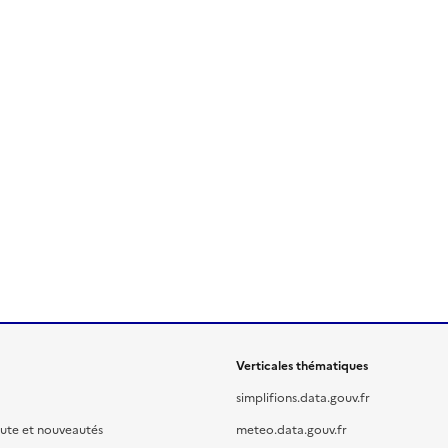
Verticales thématiques
simplifions.data.gouv.fr
oute et nouveautés
meteo.data.gouv.fr