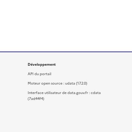
Développement
API du portail
Moteur open source : udata (17.2.0)
Interface utilisateur de data.gouv.fr : cdata
(7ad44f4)