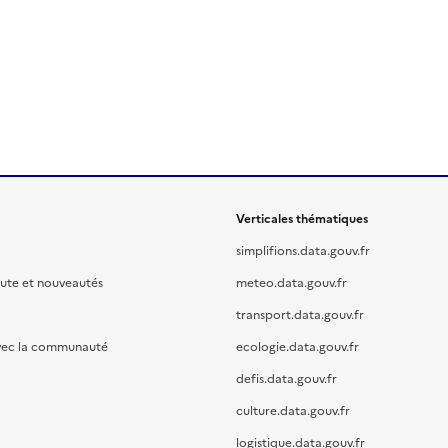
Verticales thématiques
simplifions.data.gouv.fr
oute et nouveautés
meteo.data.gouv.fr
transport.data.gouv.fr
vec la communauté
ecologie.data.gouv.fr
defis.data.gouv.fr
culture.data.gouv.fr
logistique.data.gouv.fr