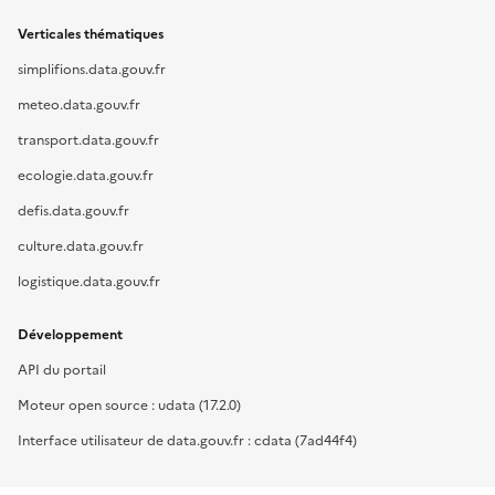
Verticales thématiques
simplifions.data.gouv.fr
meteo.data.gouv.fr
transport.data.gouv.fr
ecologie.data.gouv.fr
defis.data.gouv.fr
culture.data.gouv.fr
logistique.data.gouv.fr
Développement
API du portail
Moteur open source : udata (17.2.0)
Interface utilisateur de data.gouv.fr : cdata (7ad44f4)