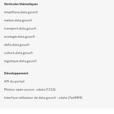
Verticales thématiques
simplifions.data.gouv.fr
meteo.data.gouv.fr
transport.data.gouv.fr
ecologie.data.gouv.fr
defis.data.gouv.fr
culture.data.gouv.fr
logistique.data.gouv.fr
Développement
API du portail
Moteur open source : udata (17.2.0)
Interface utilisateur de data.gouv.fr : cdata (7ad44f4)