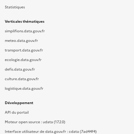
Statistiques
Verticales thématiques
simplifions.data.gouv.fr
meteo.data.gouv.fr
transport.data.gouv.fr
ecologie.data.gouv.fr
defis.data.gouv.fr
culture.data.gouv.fr
logistique.data.gouv.fr
Développement
API du portail
Moteur open source : udata (17.2.0)
Interface utilisateur de data.gouv.fr : cdata (7ad44f4)