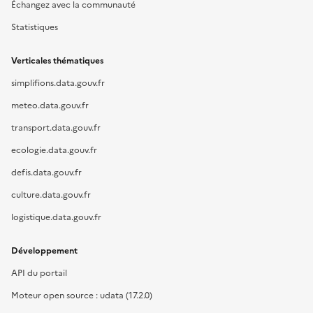
Échangez avec la communauté
Statistiques
Verticales thématiques
simplifions.data.gouv.fr
meteo.data.gouv.fr
transport.data.gouv.fr
ecologie.data.gouv.fr
defis.data.gouv.fr
culture.data.gouv.fr
logistique.data.gouv.fr
Développement
API du portail
Moteur open source : udata (17.2.0)