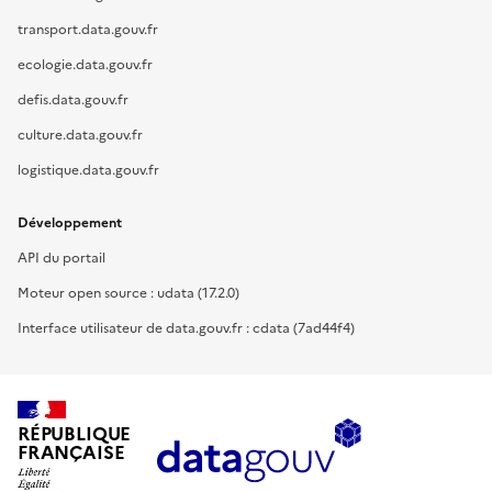
transport.data.gouv.fr
ecologie.data.gouv.fr
defis.data.gouv.fr
culture.data.gouv.fr
logistique.data.gouv.fr
Développement
API du portail
Moteur open source : udata (17.2.0)
Interface utilisateur de data.gouv.fr : cdata (7ad44f4)
RÉPUBLIQUE
FRANÇAISE