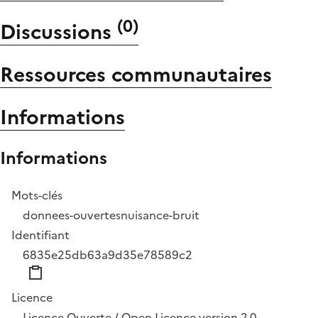
(
0
)
Discussions
Ressources communautaires
Informations
Informations
Mots-clés
donnees-ouvertes
nuisance-bruit
Identifiant
6835e25db63a9d35e78589c2
Licence
Licence Ouverte / Open Licence version 2.0