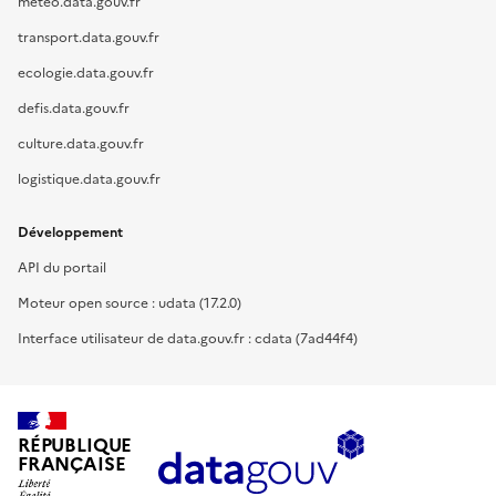
meteo.data.gouv.fr
transport.data.gouv.fr
ecologie.data.gouv.fr
defis.data.gouv.fr
culture.data.gouv.fr
logistique.data.gouv.fr
Développement
API du portail
Moteur open source : udata (17.2.0)
Interface utilisateur de data.gouv.fr : cdata (7ad44f4)
RÉPUBLIQUE
FRANÇAISE